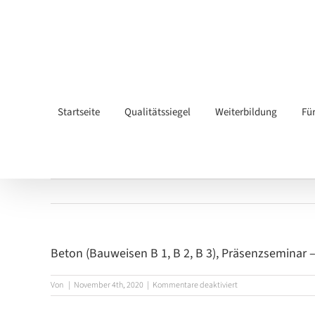
Zum
Inhalt
springen
Startseite
Qualitätssiegel
Weiterbildung
Fü
Beton (Bauweisen B 1, B 2, B 3), Präsenzseminar 
für
Von
|
November 4th, 2020
|
Kommentare deaktiviert
Beton
(Bauweisen