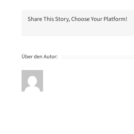
B
1,
B
Share This Story, Choose Your Platform!
2,
B
3),
Präsenzseminar
–
RS
Infratec
Über den Autor:
GmbH