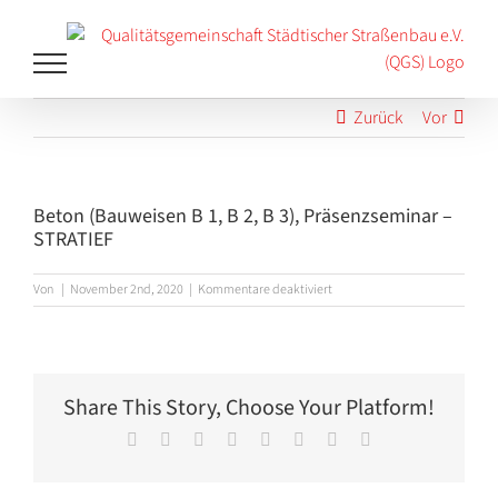
Zum
Inhalt
springen
Zurück
Vor
Beton (Bauweisen B 1, B 2, B 3), Präsenzseminar –
STRATIEF
für
Von
|
November 2nd, 2020
|
Kommentare deaktiviert
Beton
(Bauweisen
B
1,
B
Share This Story, Choose Your Platform!
2,
B
Facebook
X
Reddit
LinkedIn
Tumblr
Pinterest
Vk
E-
3),
Mail
Präsenzseminar
–