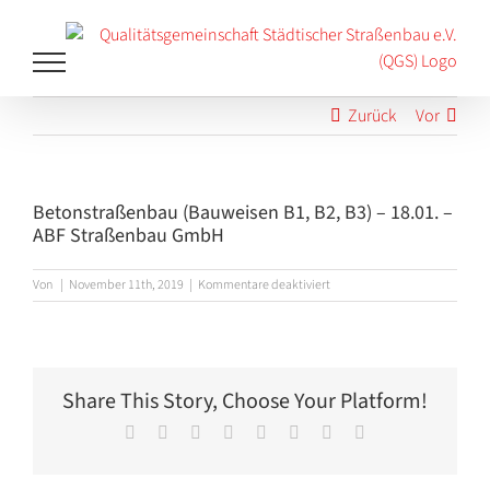
Zum
Inhalt
springen
Zurück
Vor
Betonstraßenbau (Bauweisen B1, B2, B3) – 18.01. –
ABF Straßenbau GmbH
für
Von
|
November 11th, 2019
|
Kommentare deaktiviert
Betonstraßenbau
(Bauweisen
B1,
B2,
B3)
Share This Story, Choose Your Platform!
–
18.01.
Facebook
X
Reddit
LinkedIn
Tumblr
Pinterest
Vk
E-
–
Mail
ABF
Straßenbau