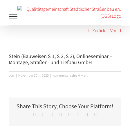
Zum
Inhalt
springen
Zurück
Vor
Stein (Bauweisen S 1, S 2, S 3), Onlineseminar –
Montage, Straßen- und Tiefbau GmbH
für
Von
|
November 30th, 2020
|
Kommentare deaktiviert
Stein
(Bauweisen
S
1,
S
Share This Story, Choose Your Platform!
2,
S
Facebook
X
Reddit
LinkedIn
Tumblr
Pinterest
Vk
E-
3),
Mail
Onlineseminar
–