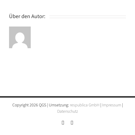
Montage,
Straßen-
und
Über den Autor:
Tiefbau
GmbH
Copyright 2026 QGS | Umsetzung:
respublica GmbH
|
Impressum
|
Datenschutz
Instagram
LinkedIn