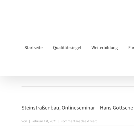
Zum
Inhalt
springen
Startseite
Qualitätssiegel
Weiterbildung
Fü
Steinstraßenbau, Onlineseminar – Hans Göttsch
für
Von
|
Februar 1st, 2021
|
Kommentare deaktiviert
Steinstraßenbau,
Onlineseminar